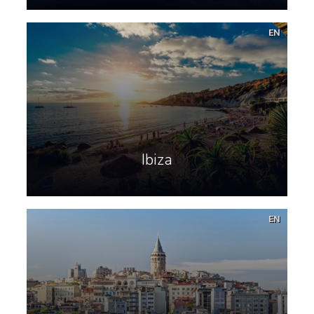
EN
Ibiza
EN